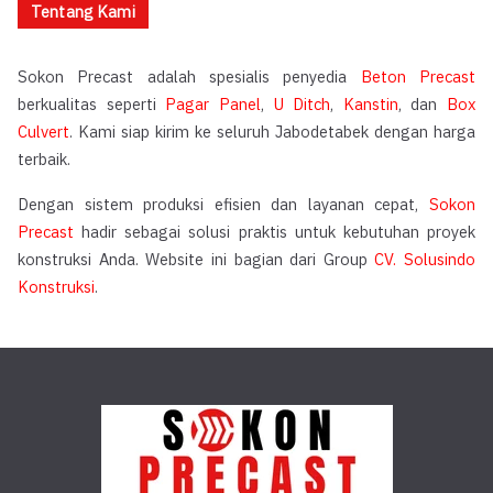
Tentang Kami
Sokon Precast adalah spesialis penyedia
Beton Precast
berkualitas seperti
Pagar Panel
,
U Ditch
,
Kanstin
, dan
Box
Culvert
. Kami siap kirim ke seluruh Jabodetabek dengan harga
terbaik.
Dengan sistem produksi efisien dan layanan cepat,
Sokon
Precast
hadir sebagai solusi praktis untuk kebutuhan proyek
konstruksi Anda. Website ini bagian dari Group
CV. Solusindo
Konstruksi
.