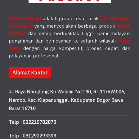
Sokon Precast
adalah group resmi milik
CV. Solusindo
Konstruksi
yang menyediakan berbagai produk
beton
precast
dan cetak berkualitas tinggi. Kami melayani
pengiriman dan pemesanan ke seluruh wilayah
Pulau
Jawa
dengan harga kompetitif, proses cepat, dan
pelayanan profesional.
Alamat Kantor
Jl. Raya Narogong Kp Walahir No.130, RT.11/RW.006,
Nambo, Kec. Klapanunggal, Kabupaten Bogor, Jawa
Barat 16710
Telp :
082210782873
Telp : 081292293393