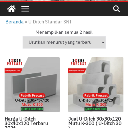
Beranda
»
U Ditch Standar SNI
D
Menampilkan semua 2 hasil
i
u
r
u
t
k
a
n
m
e
n
Harga U-Ditch
Jual U-Ditch 30x30x120
30x40x120 Terbaru
Mutu K-300 ( U-Ditch 30
u