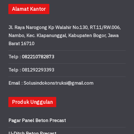
Alamat Kantor
Jl. Raya Narogong Kp Walahir No.130, RT.11/RW.006,
Nambo, Kec. Klapanunggal, Kabupaten Bogor, Jawa
Barat 16710
Telp :
082210782873
Telp : 081292293393
Email : Solusindokonstruksi@gmail.com
Produk Unggulan
Pagar Panel Beton Precast
U-Ditch Beton Precast