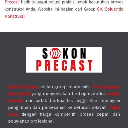
Precast
hadir sebagai solusi praktis untuk kebutuhan proyek
konstruksi Anda. Website ini bagian dari Group
CV. Solusindo
Konstruksi
.
Sokon Precast
adalah group resmi milik
CV. Solusindo
Konstruksi
yang menyediakan berbagai produk
beton
precast
dan cetak berkualitas tinggi. Kami melayani
pengiriman dan pemesanan ke seluruh wilayah
Pulau
Jawa
dengan harga kompetitif, proses cepat, dan
pelayanan profesional.