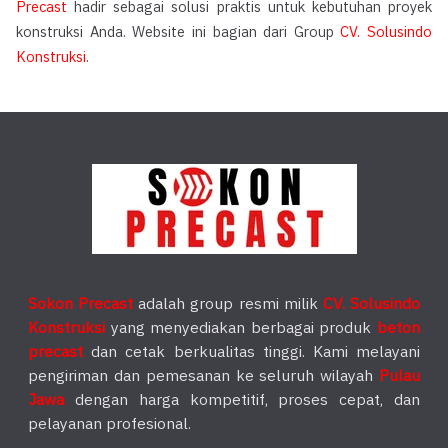
Precast
hadir sebagai solusi praktis untuk kebutuhan proyek
konstruksi Anda. Website ini bagian dari Group
CV. Solusindo
Konstruksi
.
Sokon Precast
adalah group resmi milik
CV. Solusindo
Konstruksi
yang menyediakan berbagai produk
beton
precast
dan cetak berkualitas tinggi. Kami melayani
pengiriman dan pemesanan ke seluruh wilayah
Pulau
Jawa
dengan harga kompetitif, proses cepat, dan
pelayanan profesional.