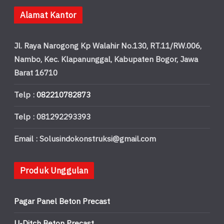
Alamat Kantor
Jl. Raya Narogong Kp Walahir No.130, RT.11/RW.006,
Nambo, Kec. Klapanunggal, Kabupaten Bogor, Jawa
Barat 16710
Telp :
082210782873
Telp : 081292293393
Email : Solusindokonstruksi@gmail.com
Produk Unggulan
Pagar Panel Beton Precast
U-Ditch Beton Precast