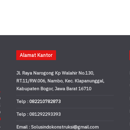
Alamat Kantor
Jl. Raya Narogong Kp Walahir No.130,
RT.11/RW.006, Nambo, Kec. Klapanunggal,
Kabupaten Bogor, Jawa Barat 16710
.
n
Telp :
082210782873
k
n
Telp : 081292293393
u
,
Email : Solusindokonstruksi@gmail.com