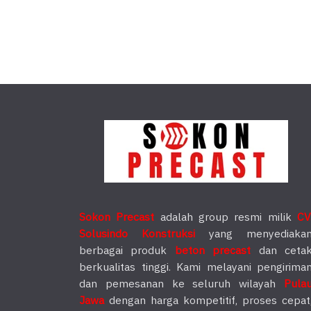
Sokon Precast
adalah group resmi milik
CV
Solusindo Konstruksi
yang menyediaka
berbagai produk
beton precast
dan ceta
berkualitas tinggi. Kami melayani pengirima
dan pemesanan ke seluruh wilayah
Pula
Jawa
dengan harga kompetitif, proses cepat