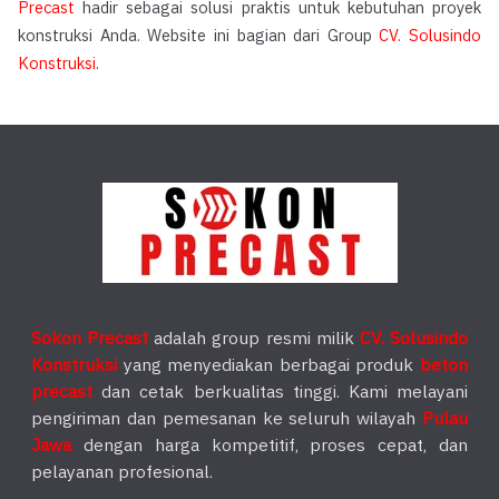
Precast
hadir sebagai solusi praktis untuk kebutuhan proyek
konstruksi Anda. Website ini bagian dari Group
CV. Solusindo
Konstruksi
.
Sokon Precast
adalah group resmi milik
CV. Solusindo
Konstruksi
yang menyediakan berbagai produk
beton
precast
dan cetak berkualitas tinggi. Kami melayani
pengiriman dan pemesanan ke seluruh wilayah
Pulau
Jawa
dengan harga kompetitif, proses cepat, dan
pelayanan profesional.