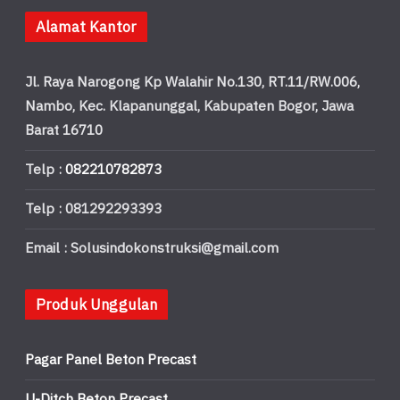
Alamat Kantor
Jl. Raya Narogong Kp Walahir No.130, RT.11/RW.006,
Nambo, Kec. Klapanunggal, Kabupaten Bogor, Jawa
Barat 16710
Telp :
082210782873
Telp : 081292293393
Email : Solusindokonstruksi@gmail.com
Produk Unggulan
Pagar Panel Beton Precast
U-Ditch Beton Precast