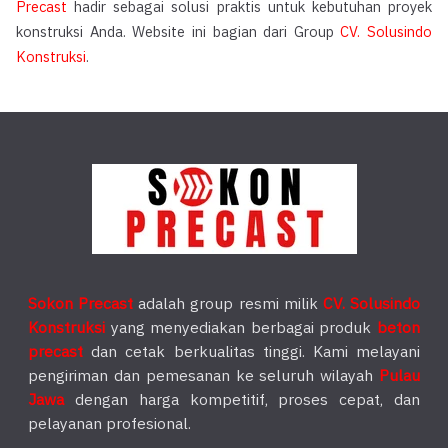
Precast
hadir sebagai solusi praktis untuk kebutuhan proyek
konstruksi Anda. Website ini bagian dari Group
CV. Solusindo
Konstruksi
.
Sokon Precast
adalah group resmi milik
CV. Solusindo
Konstruksi
yang menyediakan berbagai produk
beton
precast
dan cetak berkualitas tinggi. Kami melayani
pengiriman dan pemesanan ke seluruh wilayah
Pulau
Jawa
dengan harga kompetitif, proses cepat, dan
pelayanan profesional.