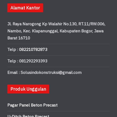
Alamat Kantor
Jl. Raya Narogong Kp Walahir No.130, RT.11/RW.006,
Nambo, Kec. Klapanunggal, Kabupaten Bogor, Jawa
Barat 16710
Telp :
082210782873
Telp : 081292293393
Email : Solusindokonstruksi@gmail.com
Produk Unggulan
Pagar Panel Beton Precast
U-Ditch Beton Precast