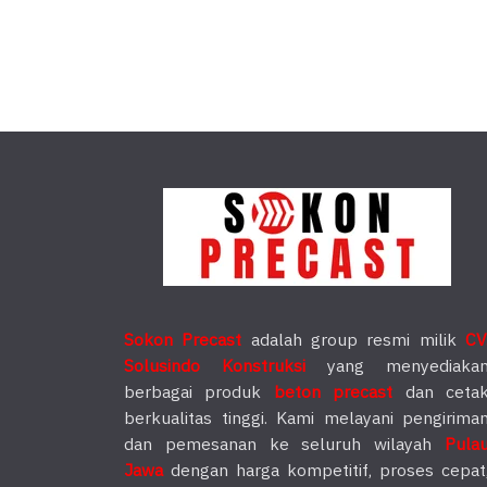
Sokon Precast
adalah group resmi milik
CV
Solusindo Konstruksi
yang menyediaka
berbagai produk
beton precast
dan ceta
berkualitas tinggi. Kami melayani pengirima
dan pemesanan ke seluruh wilayah
Pula
Jawa
dengan harga kompetitif, proses cepat