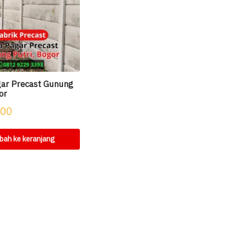
ar Precast Gunung
or
000
ah ke keranjang