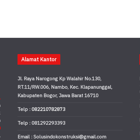
Alamat Kantor
Jl. Raya Narogong Kp Walahir No.130,
RT.11/RW.006, Nambo, Kec. Klapanunggal,
Kabupaten Bogor, Jawa Barat 16710
.
n
Telp :
082210782873
k
n
Telp : 081292293393
u
,
Email : Solusindokonstruksi@gmail.com