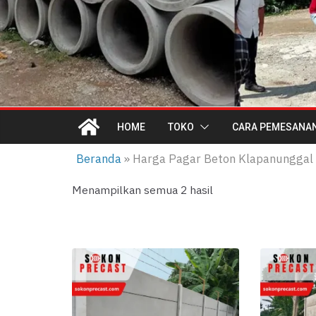
HOME
TOKO
CARA PEMESANA
Beranda
»
Harga Pagar Beton Klapanunggal
D
Menampilkan semua 2 hasil
i
u
r
u
t
k